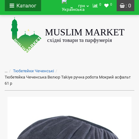
0
0
Каталог
: 0
грн
...
Тюбетейки Чеченські
Тюбетейка Чеченська Велюр Takiye ручна робота Мокрий асфальт
61 р