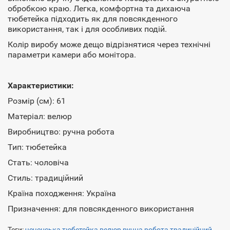
обробкою краю. Легка, комфортна та дихаюча
тюбетейка підходить як для повсякденного
використання, так і для особливих подій.
Колір виробу може дещо відрізнятися через технічні
параметри камери або монітора.
Характеристики:
Розмір (см): 61
Матеріал: велюр
Виробництво: ручна робота
Тип: тюбетейка
Стать: чоловіча
Стиль: традиційний
Країна походження: Україна
Призначення: для повсякденного використання
Теги:
чеченська тюбетейка
,
велюр
,
ручна робота
,
традиційний