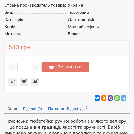
Страна-производитель товара:
Україна
Вид:
Тюбетейка
Категорія:
Для чоловіків
Колір:
Мокрий асфальт
Матеріал:
Велюр
580 грн
-
До кошика
+
0
Опис
Відгуки (0)
Питання - Відповідь
Чеченська тюбетейка ручної роботи з м’якого велюру
— це поєднання традиції, якості та зручності. Виріб
виконано вручну з ідеальною посадкою та акуратною