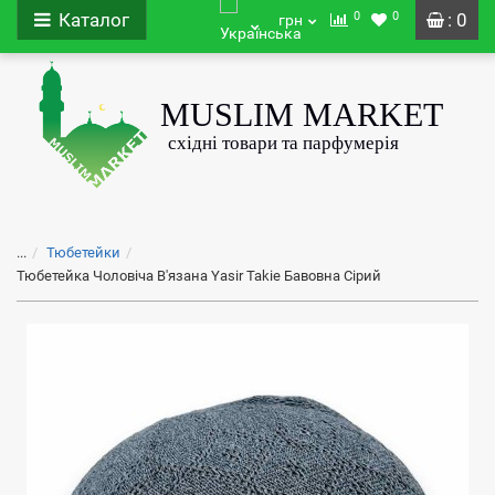
0
0
Каталог
: 0
грн
...
Тюбетейки
Тюбетейка Чоловіча В'язана Yasir Takie Бавовна Сірий