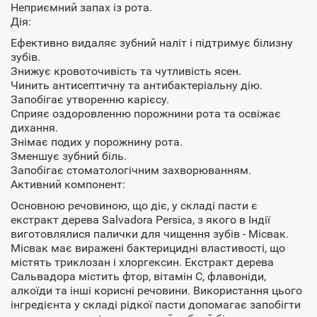
Неприємний запах із рота.
Дія:
Ефективно видаляє зубний наліт і підтримує білизну
зубів.
Знижує кровоточивість та чутливість ясен.
Чинить антисептичну та антибактеріальну дію.
Запобігає утворенню карієсу.
Сприяє оздоровленню порожнини рота та освіжає
дихання.
Знімає подих у порожнину рота.
Зменшує зубний біль.
Запобігає стоматологічним захворюванням.
Активний компонент:
Основною речовиною, що діє, у складі пасти є
екстракт дерева Salvadora Persica, з якого в Індії
виготовлялися палички для чищення зубів - Місвак.
Місвак має виражені бактерицидні властивості, що
містять триклозан і хлоргексин. Екстракт дерева
Сальвадора містить фтор, вітамін С, флавоніди,
алкоїди та інші корисні речовини. Використання цього
інгредієнта у складі рідкої пасти допомагає запобігти