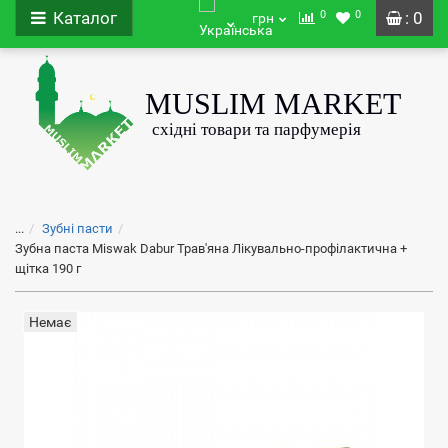
0
0
Каталог
: 0
грн
...
Зубні пасти
Зубна паста Miswak Dabur Трав'яна Лікувально-профілактична +
щітка 190 г
Немає