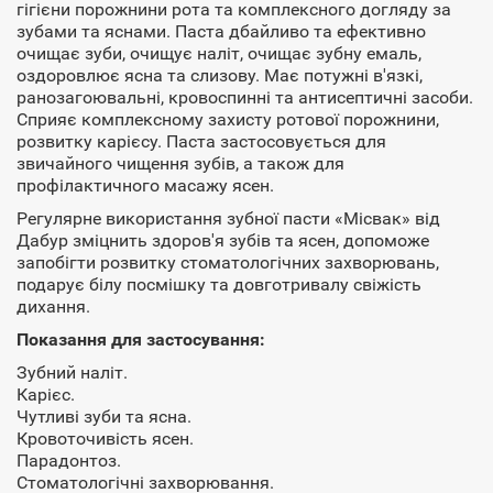
гігієни порожнини рота та комплексного догляду за
зубами та яснами. Паста дбайливо та ефективно
очищає зуби, очищує наліт, очищає зубну емаль,
оздоровлює ясна та слизову. Має потужні в'язкі,
ранозагоювальні, кровоспинні та антисептичні засоби.
Сприяє комплексному захисту ротової порожнини,
розвитку карієсу. Паста застосовується для
звичайного чищення зубів, а також для
профілактичного масажу ясен.
Регулярне використання зубної пасти «Місвак» від
Дабур зміцнить здоров'я зубів та ясен, допоможе
запобігти розвитку стоматологічних захворювань,
подарує білу посмішку та довготривалу свіжість
дихання.
Показання для застосування:
Зубний наліт.
Карієс.
Чутливі зуби та ясна.
Кровоточивість ясен.
Парадонтоз.
Стоматологічні захворювання.