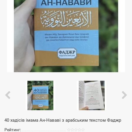
40 хадісів імама Ан-Нававі з арабським текстом Фаджр
Рейтинг: