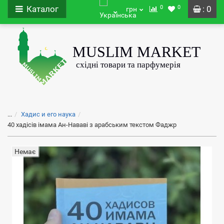
0
0
Каталог
: 0
грн
...
Хадис и его наука
40 хадісів імама Ан-Нававі з арабським текстом Фаджр
Немає