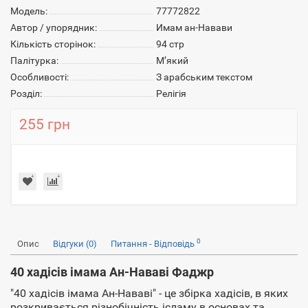
Модель:
77772822
Автор / упорядник:
Имам ан-Навави
Кількість сторінок:
94 стр
Палітурка:
Мʼякий
Особливості:
З арабським текстом
Розділ:
Релігія
255 грн
0
Опис
Відгуки (0)
Питання - Відповідь
40 хадісів імама Ан-Нававі Фаджр
"40 хадісів імама Ан-Нававі" - це збірка хадісів, в яких
розкривається різнобічність ісламу в основах та