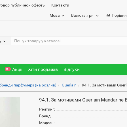
говор публичной оферты
Контакти
Мова
Валюта:
грн
Порівня
ь
Акції
Хіти продажів
Відгуки
 бренди парфумерії (на розлив)
Guerlain
94.1. За мотивами Guerla
94.1. За мотивами Guerlain Mandarine B
Рейтинг:
Бренд:
Модель: