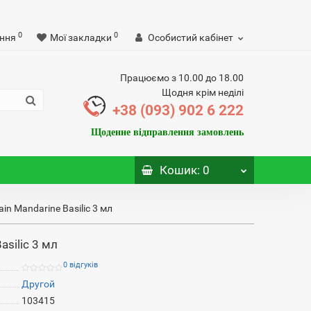
0
0
ння
Мої закладки
Особистий кабінет
Працюємо з 10.00 до 18.00
Щодня крім неділі
+38 (093) 902 6 222
Щоденне відправлення замовлень
Кошик
: 0
in Mandarine Basilic 3 мл
asilic 3 мл
0 відгуків
Другой
103415