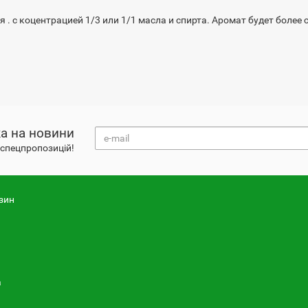
 . с коцентрацией 1/3 или 1/1 масла и спирта. Аромат будет более
а на новини
і спецпропозицій!
зин
а