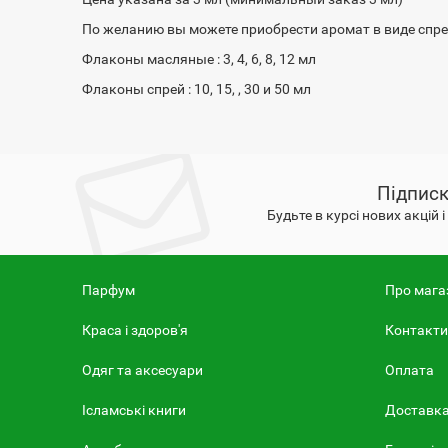
По желанию вы можете приобрести аромат в виде спрея
Флаконы масляные : 3, 4, 6, 8, 12 мл
Флаконы спрей : 10, 15, , 30 и 50 мл
Підписк
Будьте в курсі нових акцій 
Парфум
Про мага
Краса і здоров'я
Контакти
Одяг та аксесуари
Оплата
Ісламські книги
Доставк