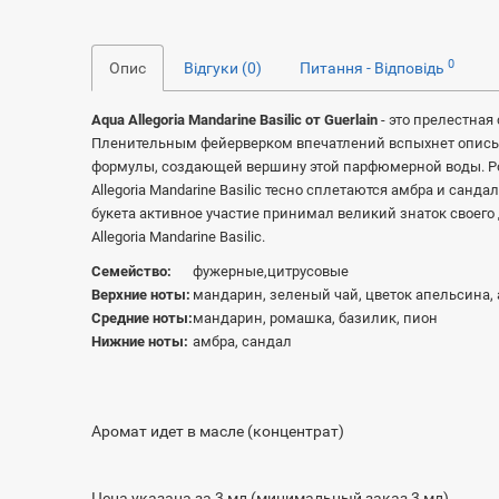
0
Опис
Відгуки (0)
Питання - Відповідь
Aqua Allegoria Mandarine Basilic от Guerlain
- это прелестная
Пленительным фейерверком впечатлений вспыхнет описыв
формулы, создающей вершину этой парфюмерной воды. Ром
Allegoria Mandarine Basilic тесно сплетаются амбра и с
букета активное участие принимал великий знаток своего 
Allegoria Mandarine Basilic.
Семейство:
фужерные,цитрусовые
Верхние ноты:
мандарин, зеленый чай, цветок апельсина,
Средние ноты:
мандарин, ромашка, базилик, пион
Нижние ноты:
амбра, сандал
Аромат идет в масле (концентрат)
Цена указана за 3 мл (минимальный заказ 3 мл)