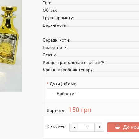
Тип:
Об `єм:
Група аромату:
Верхні ноти:
Середні ноти:
Базові ноти:
Стать:
Концентрат олії для спрею в %:
Країна-виробник товару:
Духи (об'єм):
150 грн
Вартість:
-
До ко
Кількість:
+