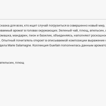
 сказка для всех, кто ищет случай погрузиться в совершенно новый мир
аемый аромат в головах окружающих. Зеленый чай, плющ, апельсин, ц
ашка, мандарин, пион и базилик, объединяясь, наполняют роскошное с
андал. Опытный почитатель откроет в описываемой композиции выражен
дела Marie Salamagne. Коллекция Guerlain пополнилась данным ароматом
 апельсин, плющ