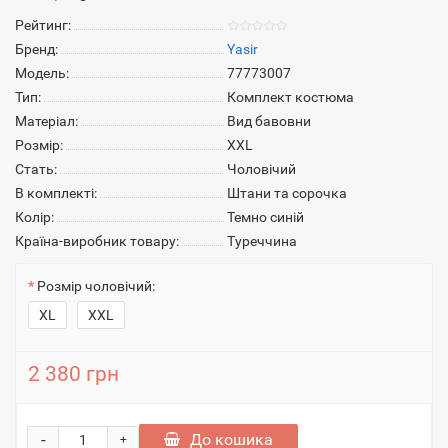
Рейтинг:
Бренд:
Yasir
Модель:
77773007
Тип:
Комплект костюма
Матеріал:
Вид бавовни
Розмір:
XXL
Стать:
Чоловічий
В комплекті:
Штани та сорочка
Колір:
Темно синій
Країна-виробник товару:
Туреччина
Розмiр чоловiчий:
XL
XXL
2 380 грн
-
До кошика
+