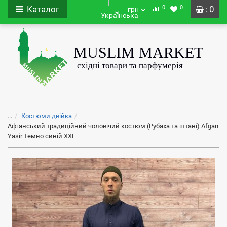
0
0
Каталог
: 0
грн
...
Костюми двійка
Афганський традиційний чоловічий костюм (Рубаха та штані) Afgan
Yasir Темно синій XXL