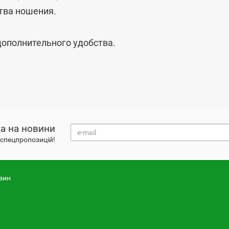
тва ношения.
дополнительного удобства.
а на новини
і спецпропозицій!
зин