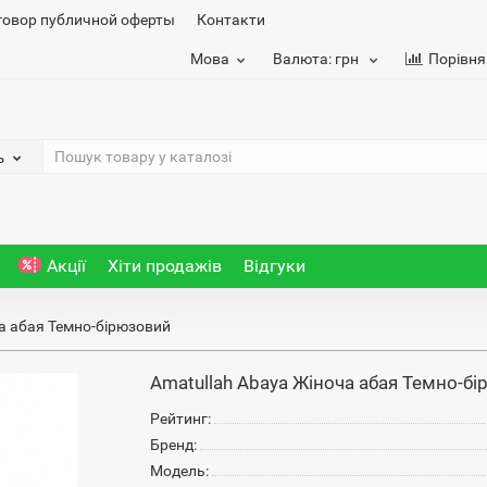
говор публичной оферты
Контакти
Мова
Валюта:
грн
Порівня
ь
Акції
Хіти продажів
Відгуки
а абая Темно-бірюзовий
Amatullah Abaya Жіноча абая Темно-б
Рейтинг:
Бренд:
Модель: