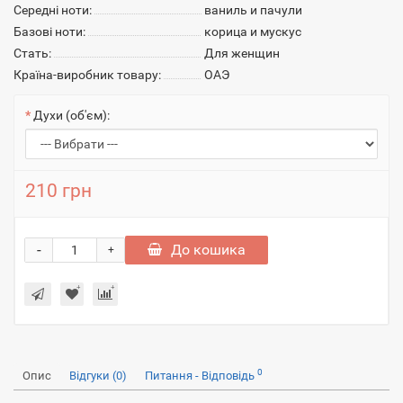
Середні ноти:
ваниль и пачули
Базові ноти:
корица и мускус
Стать:
Для женщин
Країна-виробник товару:
ОАЭ
Духи (об'єм):
210 грн
-
До кошика
+
0
Опис
Відгуки (0)
Питання - Відповідь