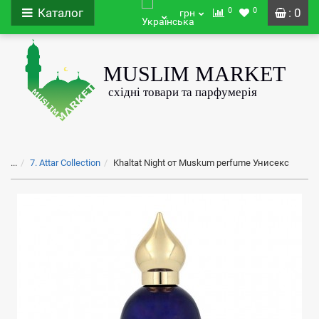
0
0
Каталог
: 0
грн
...
7. Attar Collection
Khaltat Night от Muskum perfume Унисекс