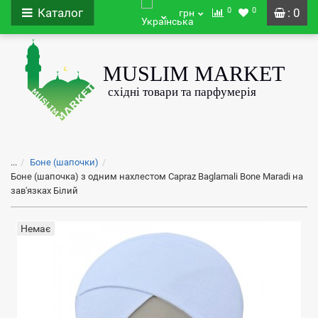
0
0
Каталог
: 0
грн
...
Боне (шапочки)
Боне (шапочка) з одним нахлестом Capraz Baglamali Bone Maradi на
зав'язках Білий
Немає