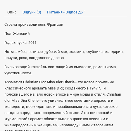
0
Опис
Відгуки (0)
Питання - Відповідь
Страна производитель: Франция
Пол: Женский
Год выпуска: 2011
Ноты: амбра, ветивер, дубовый мох, жасмин, клубника, мандарин,
пачули, роза, сандаловое дерево
Вызывающий коктейль состоящий из смелости, романтизма,
чувственности.
Аромат от
Christian Dior Miss Dior Cherie
- это новое прочтение
классического аромата Miss Dior, созданного в 1947 г. , и
положившего начало новой эпохе в мире моды и стиля. Сhristian
dior Miss Dior Cherie - это удивительное сочетание дерзости и
молодости, неожиданного и незабываемого: это духи, которые
сегодня определяют современный стиль. Этот шикарный и
«гурманский» аромат обязательно понравится веселым и
жизнерадостным женщинам, неравнодушным к творениям