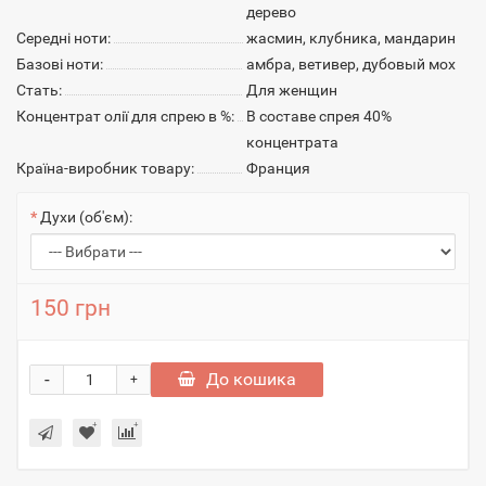
дерево
Середні ноти:
жасмин, клубника, мандарин
Базові ноти:
амбра, ветивер, дубовый мох
Стать:
Для женщин
Концентрат олії для спрею в %:
В составе спрея 40%
концентрата
Країна-виробник товару:
Франция
Духи (об'єм):
150 грн
-
До кошика
+