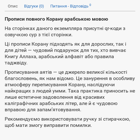
0
Опис
Відгуки (0)
Питання - Відповідь
Прописи повного Корану арабською мовою
На сторінках даного екземпляра присутні qr-коди з
озвучкою сур з тієї сторінки.
Ці прописи Корану підходять як для дорослих, так і
для дітей — чудовий подарунок для тих, хто вивчає
Книгу Аллаха, арабський алфавіт або правила
таджвіду.
Прописування аятів — це джерело великої кількості
благословень, як нам відомо. Це занурення в особливу
атмосферу переписування Корану, наслідуючи
найкращих з людей умми. Така практика приносить не
лише естетичне задоволення від красивих
каліграфічних арабських літер, але й є чудовою
вправою для запам’ятовування.
Рекомендуємо використовувати ручку зі стирачкою,
щоб мати змогу виправити помилки.