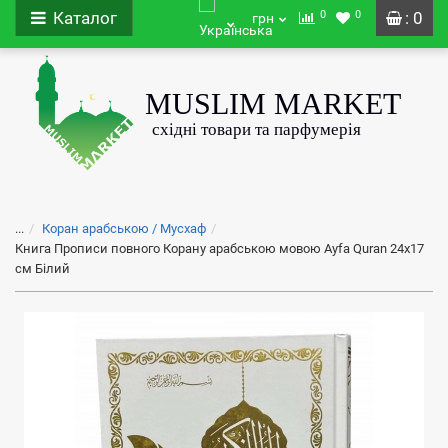
0
0
Каталог
: 0
грн
...
Коран арабською / Мусхаф
Книга Прописи повного Корану арабською мовою Ayfa Quran 24x17
см Білий