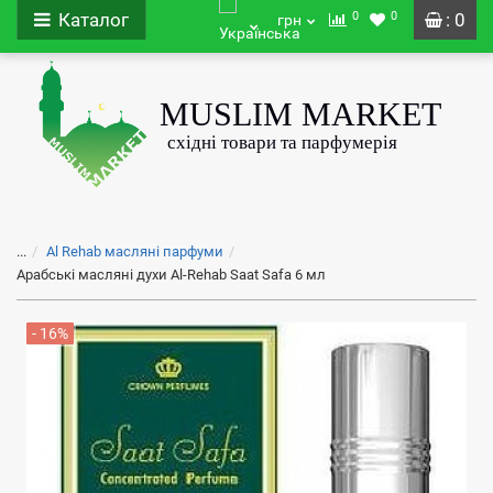
0
0
Каталог
: 0
грн
...
Al Rehab масляні парфуми
Арабські масляні духи Al-Rehab Saat Safa 6 мл
- 16%