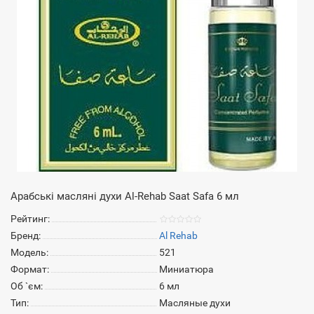
Арабські масляні духи Al-Rehab Saat Safa 6 мл
Рейтинг:
Бренд:
Al Rehab
Модель:
521
Формат:
Миниатюра
Об `єм:
6 мл
Тип:
Масляные духи