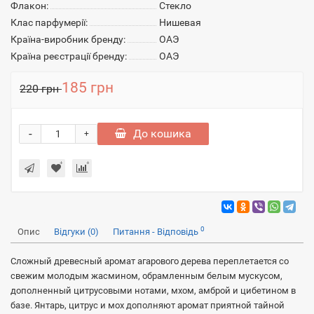
Флакон:
Стекло
Клас парфумерії:
Нишевая
Країна-виробник бренду:
ОАЭ
Країна реєстрації бренду:
ОАЭ
185 грн
220 грн
-
До кошика
+
0
Опис
Відгуки (0)
Питання - Відповідь
Сложный древесный аромат агарового дерева переплетается со
свежим молодым жасмином, обрамленным белым мускусом,
дополненный цитрусовыми нотами, мхом, амброй и цибетином в
базе. Янтарь, цитрус и мох дополняют аромат приятной тайной