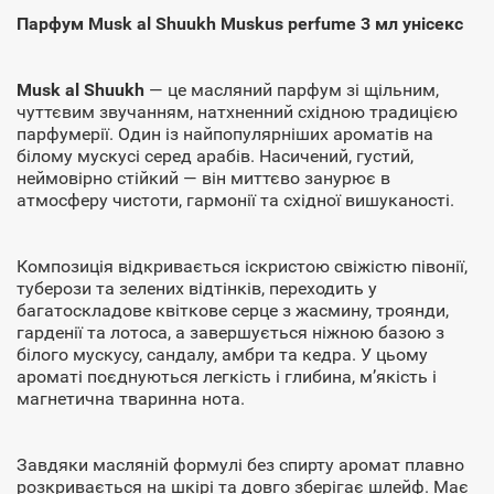
Парфум Musk al Shuukh Muskus perfume 3 мл унісекс
Musk al Shuukh
— це масляний парфум зі щільним,
чуттєвим звучанням, натхненний східною традицією
парфумерії. Один із найпопулярніших ароматів на
білому мускусі серед арабів. Насичений, густий,
неймовірно стійкий — він миттєво занурює в
атмосферу чистоти, гармонії та східної вишуканості.
Композиція відкривається іскристою свіжістю півонії,
туберози та зелених відтінків, переходить у
багатоскладове квіткове серце з жасмину, троянди,
гарденії та лотоса, а завершується ніжною базою з
білого мускусу, сандалу, амбри та кедра. У цьому
ароматі поєднуються легкість і глибина, м’якість і
магнетична тваринна нота.
Завдяки масляній формулі без спирту аромат плавно
розкривається на шкірі та довго зберігає шлейф. Має