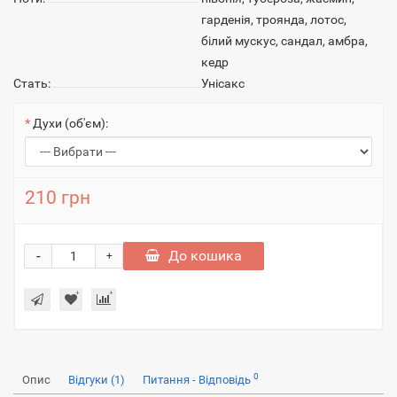
гарденія, троянда, лотос,
білий мускус, сандал, амбра,
кедр
Стать:
Унісакс
Духи (об'єм):
210 грн
-
До кошика
+
0
Опис
Відгуки (1)
Питання - Відповідь