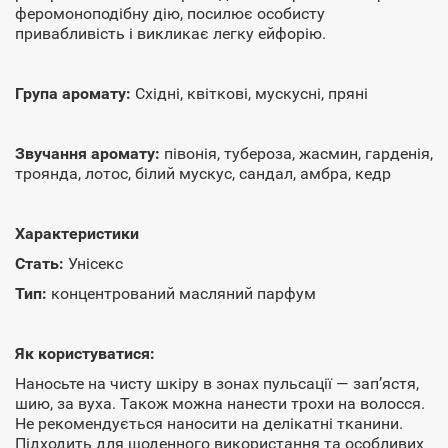
феромоноподібну дію, посилює особисту
привабливість і викликає легку ейфорію.
Група аромату:
Східні, квіткові, мускусні, пряні
Звучання аромату:
півонія, тубероза, жасмин, гарденія,
троянда, лотос, білий мускус, сандал, амбра, кедр
Характеристики
Стать:
Унісекс
Тип:
концентрований масляний парфум
Як користуватися:
Наносьте на чисту шкіру в зонах пульсації — зап’ястя,
шию, за вуха. Також можна нанести трохи на волосся.
Не рекомендується наносити на делікатні тканини.
Підходить для щоденного використання та особливих