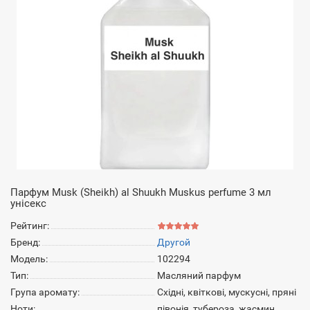
Парфум Musk (Sheikh) al Shuukh Muskus perfume 3 мл
унісекс
Рейтинг:
Бренд:
Другой
Модель:
102294
Тип:
Масляний парфум
Група аромату:
Східні, квіткові, мускусні, пряні
Ноти:
півонія, тубероза, жасмин,